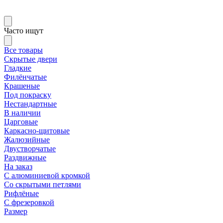
Часто ищут
Все товары
Скрытые двери
Гладкие
Филёнчатые
Крашеные
Под покраску
Нестандартные
В наличии
Царговые
Каркасно-щитовые
Жалюзийные
Двустворчатые
Раздвижные
На заказ
С алюминиевой кромкой
Со скрытыми петлями
Рифлёные
С фрезеровкой
Размер