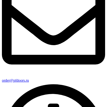
order@pfdoors.ru