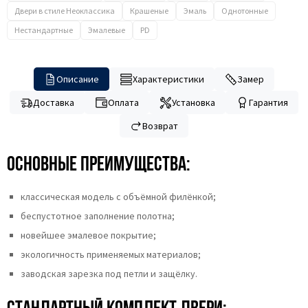
Двери в стиле Неоклассика
Крашеные
Эмаль
Однотонные
Нестандартные
Эмалевые
PD
Описание
Характеристики
Замер
Доставка
Оплата
Установка
Гарантия
Возврат
Основные преимущества:
классическая модель с объёмной филёнкой;
беспустотное заполнение полотна;
новейшее эмалевое покрытие;
экологичность применяемых материалов;
заводская зарезка под петли и защёлку.
Стандартный комплект двери: