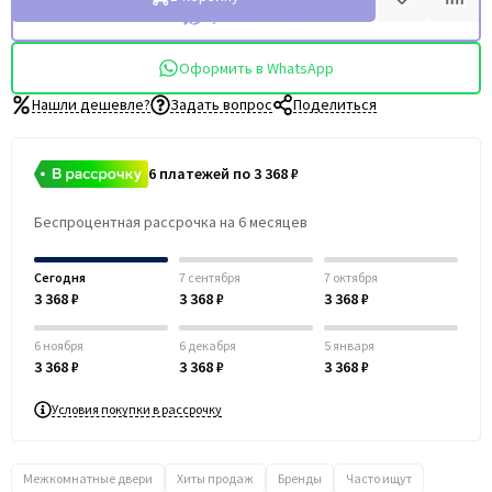
Купить в 1 клик
Оформить в WhatsApp
Нашли дешевле?
Задать вопрос
Поделиться
6 платежей по 3 368 ₽
Беспроцентная рассрочка на 6 месяцев
Сегодня
7 сентября
7 октября
3 368 ₽
3 368 ₽
3 368 ₽
6 ноября
6 декабря
5 января
3 368 ₽
3 368 ₽
3 368 ₽
Условия покупки в рассрочку
Межкомнатные двери
Хиты продаж
Бренды
Часто ищут