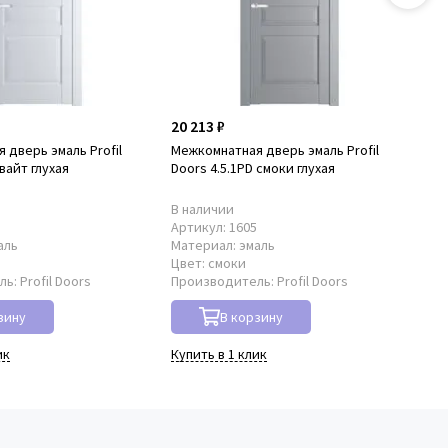
20 213 ₽
20
 дверь эмаль Profil
Межкомнатная дверь эмаль Profil
Ме
 вайт глухая
Doors 4.5.1PD смоки глухая
Doo
В наличии
В 
2
Артикул:
1605
Ар
аль
Материал:
эмаль
Ма
Цвет:
смоки
Цв
ль:
Profil Doors
Производитель:
Profil Doors
Пр
зину
В корзину
ик
Купить в 1 клик
Куп