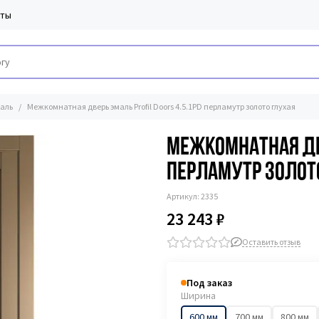
кты
аль
Межкомнатная дверь эмаль Profil Doors 4.5.1PD перламутр золото глухая
Межкомнатная две
перламутр золот
Артикул:
2335
23 243 ₽
Оставить отзыв
Под заказ
Ширина
600 мм
700 мм
800 мм