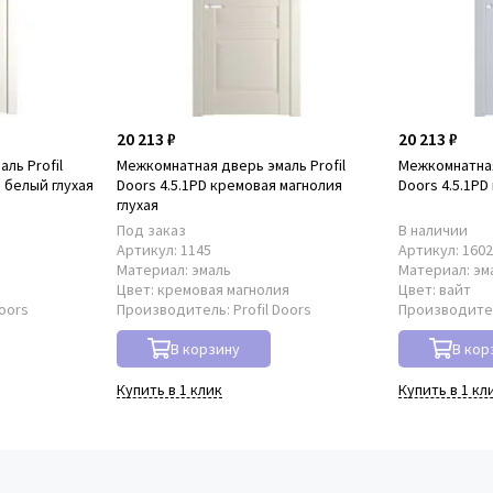
20 213 ₽
20 213 ₽
ль Profil
Межкомнатная дверь эмаль Profil
Межкомнатная
 белый глухая
Doors 4.5.1PD кремовая магнолия
Doors 4.5.1PD
глухая
Под заказ
В наличии
Артикул:
1145
Артикул:
160
Материал:
эмаль
Материал:
эм
Цвет:
кремовая магнолия
Цвет:
вайт
Doors
Производитель:
Profil Doors
Производите
В корзину
В кор
Купить в 1 клик
Купить в 1 кл