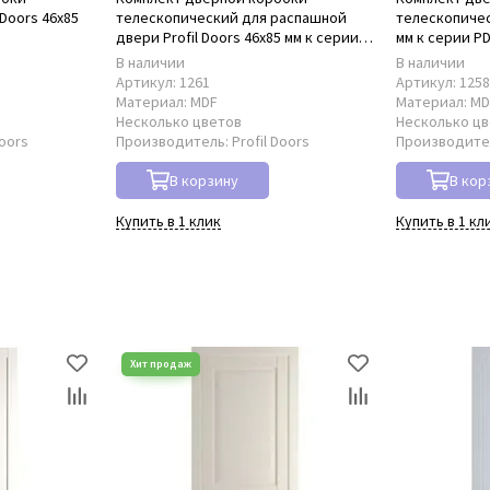
Doors 46x85
телескопический для распашной
телескопическ
двери Profil Doors 46x85 мм к серии
мм к серии P
PD
В наличии
В наличии
Артикул:
1261
Артикул:
125
Материал:
MDF
Материал:
MD
Несколько цветов
Несколько ц
Doors
Производитель:
Profil Doors
Производите
В корзину
В кор
Купить в 1 клик
Купить в 1 кл