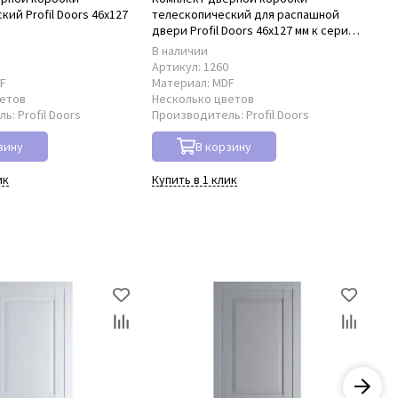
ий Profil Doors 46x127
телескопический для распашной
нал
D
двери Profil Doors 46x127 мм к серии
PD
PD
В наличии
В 
8
Артикул:
1260
Ар
F
Материал:
MDF
Ма
ветов
Несколько цветов
Не
ль:
Profil Doors
Производитель:
Profil Doors
Пр
зину
В корзину
ик
Купить в 1 клик
Куп