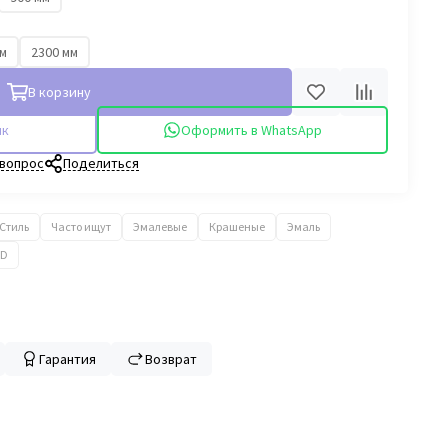
мм
2300 мм
В корзину
ик
Оформить в WhatsApp
 вопрос
Поделиться
Стиль
Часто ищут
Эмалевые
Крашеные
Эмаль
PD
Гарантия
Возврат