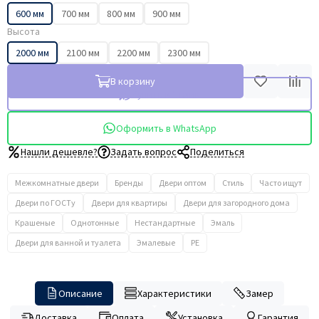
600 мм
700 мм
800 мм
900 мм
Высота
2000 мм
2100 мм
2200 мм
2300 мм
В корзину
Купить в 1 клик
Оформить в WhatsApp
Нашли дешевле?
Задать вопрос
Поделиться
Межкомнатные двери
Бренды
Двери оптом
Стиль
Часто ищут
Двери по ГОСТу
Двери для квартиры
Двери для загородного дома
Крашеные
Однотонные
Нестандартные
Эмаль
Двери для ванной и туалета
Эмалевые
PE
Описание
Характеристики
Замер
Доставка
Оплата
Установка
Гарантия