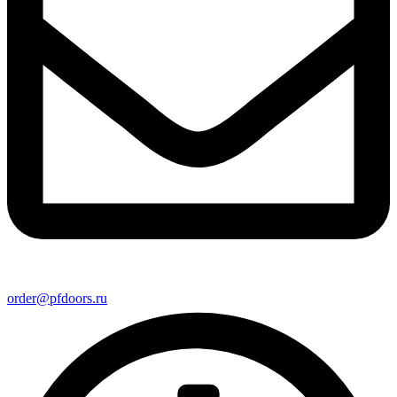
order@pfdoors.ru