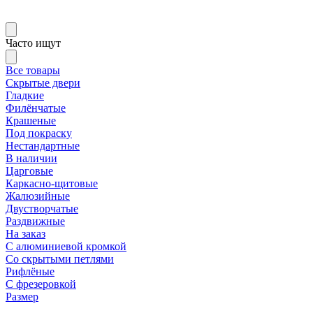
Часто ищут
Все товары
Скрытые двери
Гладкие
Филёнчатые
Крашеные
Под покраску
Нестандартные
В наличии
Царговые
Каркасно-щитовые
Жалюзийные
Двустворчатые
Раздвижные
На заказ
С алюминиевой кромкой
Со скрытыми петлями
Рифлёные
С фрезеровкой
Размер