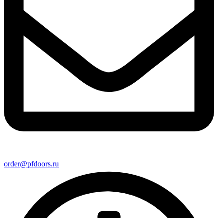
order@pfdoors.ru