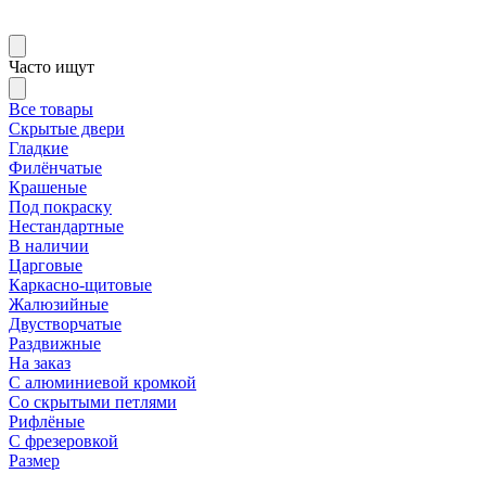
Часто ищут
Все товары
Скрытые двери
Гладкие
Филёнчатые
Крашеные
Под покраску
Нестандартные
В наличии
Царговые
Каркасно-щитовые
Жалюзийные
Двустворчатые
Раздвижные
На заказ
С алюминиевой кромкой
Со скрытыми петлями
Рифлёные
С фрезеровкой
Размер