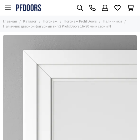
Погонаж
Погонаж Profil Doors
Главная
Каталог
Погонаж
Погонаж Profil Doors
Наличники
Все товары
Все товары
Наличник дверной фигурный тип 2 Profil Doors 16x90 мм к серии N
Погонаж Массив
Коробки
Погонаж Эмаль
Наличники
Погонаж Экошпон
Доборы
Погонаж Profil Doors
Плинтусы
Притворные планки
Моноблоки
Магнитные стопоры