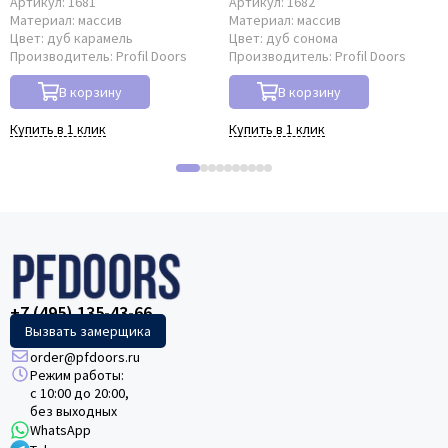
Артикул:
1681
Артикул:
1682
Материал:
массив
Материал:
массив
Цвет:
дуб карамель
Цвет:
дуб сонома
Производитель:
Profil Doors
Производитель:
Profil Doors
В корзину
В корзину
Купить в 1 клик
Купить в 1 клик
+7 (495) 135-43-66
Вызвать замерщика
order@pfdoors.ru
Режим работы:
с 10:00 до 20:00,
без выходных
WhatsApp