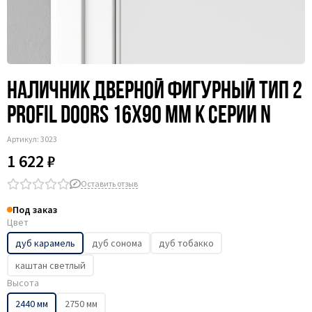
Наличник дверной фигурный тип 2
Profil Doors 16x90 мм к серии N
Артикул:
3023
1 622 ₽
Оставить отзыв
Под заказ
Цвет
дуб карамель
дуб сонома
дуб тобакко
каштан светлый
Высота
2440 мм
2750 мм