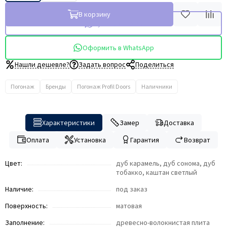
В корзину
Купить в 1 клик
Оформить в WhatsApp
Нашли дешевле?
Задать вопрос
Поделиться
Погонаж
Бренды
Погонаж Profil Doors
Наличники
Характеристики
Замер
Доставка
Оплата
Установка
Гарантия
Возврат
Цвет:
дуб карамель, дуб сонома, дуб
тобакко, каштан светлый
Наличие:
под заказ
Поверхность:
матовая
Заполнение:
древесно-волокнистая плита