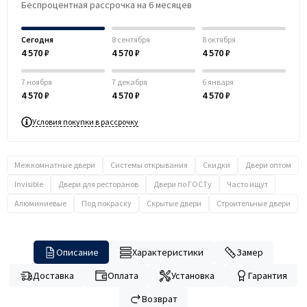
Беспроцентная рассрочка на 6 месяцев
Сегодня
8 сентября
8 октября
4 570 ₽
4 570 ₽
4 570 ₽
7 ноября
7 декабря
6 января
4 570 ₽
4 570 ₽
4 570 ₽
Условия покупки в рассрочку
Межкомнатные двери
Системы открывания
Скидки
Двери оптом
Invisible
Двери для ресторанов
Двери по ГОСТу
Часто ищут
Алюминиевые
Под покраску
Скрытые двери
Строительные двери
Описание
Характеристики
Замер
Доставка
Оплата
Установка
Гарантия
Возврат