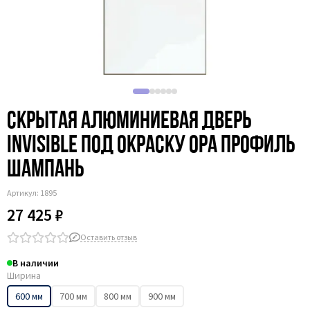
Рифлёные
С фрезеровкой
Скрытая алюминиевая дверь
Invisible под окраску 0PA профиль
шампань
Артикул:
1895
27 425 ₽
Оставить отзыв
В наличии
Ширина
600 мм
700 мм
800 мм
900 мм