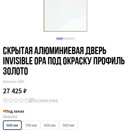
Рифлёные
С фрезеровкой
Скрытая алюминиевая дверь
Invisible 0PA под окраску профиль
золото
Артикул:
1900
27 425 ₽
Оставить отзыв
Под заказ
Ширина
600 мм
700 мм
800 мм
900 мм