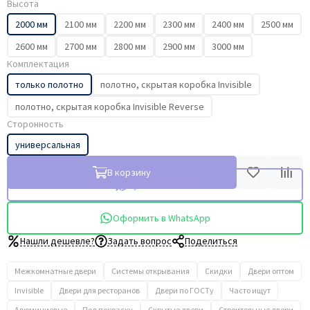
Высота
2000 мм
2100 мм
2200 мм
2300 мм
2400 мм
2500 мм
2600 мм
2700 мм
2800 мм
2900 мм
3000 мм
Комплектация
только полотно
полотно, скрытая коробка Invisible
полотно, скрытая коробка Invisible Reverse
Сторонность
универсальная
В корзину
Купить в 1 клик
Оформить в WhatsApp
Нашли дешевле?
Задать вопрос
Поделиться
Межкомнатные двери
Системы открывания
Скидки
Двери оптом
Invisible
Двери для ресторанов
Двери по ГОСТу
Часто ищут
Алюминиевые
Под покраску
Скрытые двери
Строительные двери