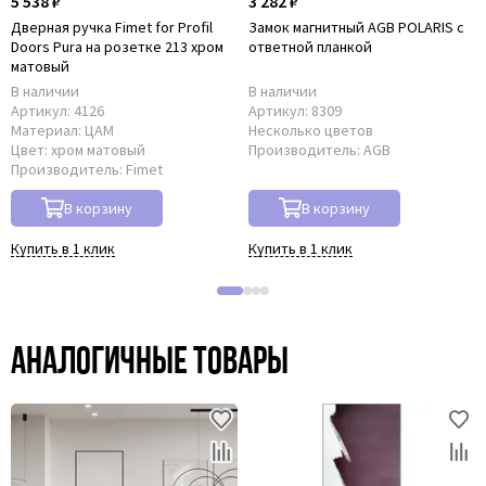
5 538 ₽
3 282 ₽
Дверная ручка Fimet for Рrofil
Замок магнитный AGB POLARIS с
Doors Pura на розетке 213 хром
ответной планкой
матовый
В наличии
В наличии
Артикул:
4126
Артикул:
8309
Материал:
ЦАМ
Несколько цветов
Цвет:
хром матовый
Производитель:
AGB
Производитель:
Fimet
В корзину
В корзину
Купить в 1 клик
Купить в 1 клик
Аналогичные товары