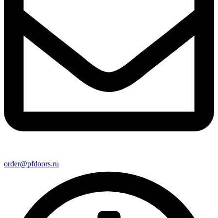
order@pfdoors.ru