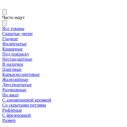
Часто ищут
Все товары
Скрытые двери
Гладкие
Филёнчатые
Крашеные
Под покраску
Нестандартные
В наличии
Царговые
Каркасно-щитовые
Жалюзийные
Двустворчатые
Раздвижные
На заказ
С алюминиевой кромкой
Со скрытыми петлями
Рифлёные
С фрезеровкой
Размер