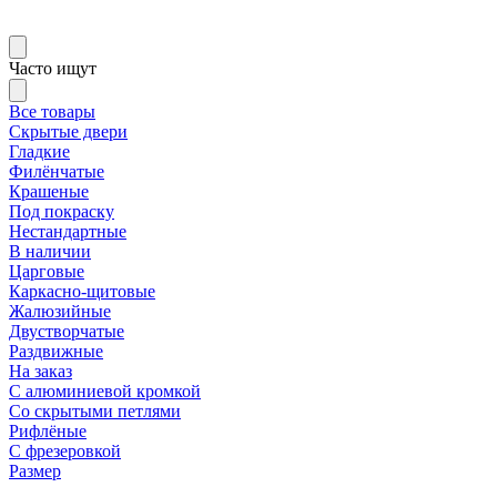
Часто ищут
Все товары
Скрытые двери
Гладкие
Филёнчатые
Крашеные
Под покраску
Нестандартные
В наличии
Царговые
Каркасно-щитовые
Жалюзийные
Двустворчатые
Раздвижные
На заказ
С алюминиевой кромкой
Со скрытыми петлями
Рифлёные
С фрезеровкой
Размер