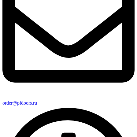
order@pfdoors.ru