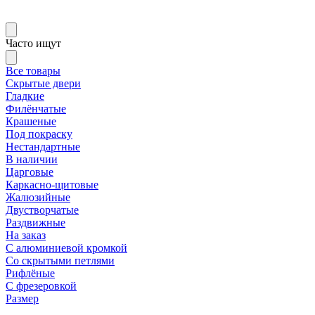
Часто ищут
Все товары
Скрытые двери
Гладкие
Филёнчатые
Крашеные
Под покраску
Нестандартные
В наличии
Царговые
Каркасно-щитовые
Жалюзийные
Двустворчатые
Раздвижные
На заказ
С алюминиевой кромкой
Со скрытыми петлями
Рифлёные
С фрезеровкой
Размер