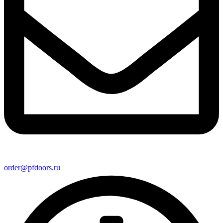
order@pfdoors.ru