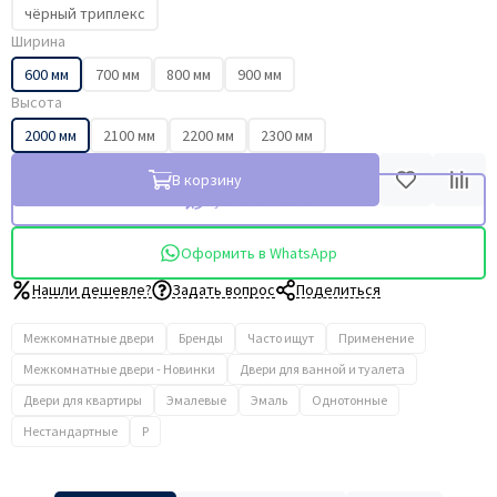
чёрный триплекс
Ширина
600 мм
700 мм
800 мм
900 мм
Высота
2000 мм
2100 мм
2200 мм
2300 мм
В корзину
Купить в 1 клик
Оформить в WhatsApp
Нашли дешевле?
Задать вопрос
Поделиться
Межкомнатные двери
Бренды
Часто ищут
Применение
Межкомнатные двери - Новинки
Двери для ванной и туалета
Двери для квартиры
Эмалевые
Эмаль
Однотонные
Нестандартные
P