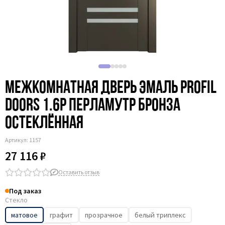
Межкомнатная дверь эмаль Profil
Doors 1.6P перламутр бронза
остеклённая
Артикул:
1157
27 116 ₽
Оставить отзыв
Под заказ
Стекло
матовое
графит
прозрачное
белый триплекс