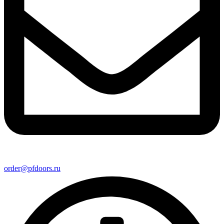
order@pfdoors.ru