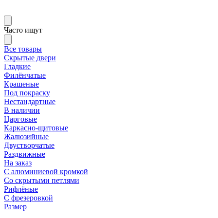
Часто ищут
Все товары
Скрытые двери
Гладкие
Филёнчатые
Крашеные
Под покраску
Нестандартные
В наличии
Царговые
Каркасно-щитовые
Жалюзийные
Двустворчатые
Раздвижные
На заказ
С алюминиевой кромкой
Со скрытыми петлями
Рифлёные
С фрезеровкой
Размер