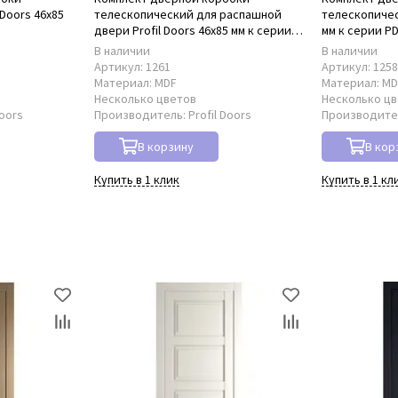
Doors 46x85
телескопический для распашной
телескопическ
двери Profil Doors 46x85 мм к серии
мм к серии P
PD
В наличии
В наличии
Артикул:
1261
Артикул:
125
Материал:
MDF
Материал:
MD
Несколько цветов
Несколько ц
Doors
Производитель:
Profil Doors
Производите
В корзину
В кор
Купить в 1 клик
Купить в 1 кл