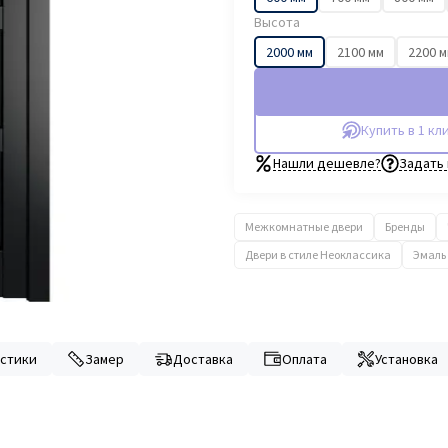
Высота
2000 мм
2100 мм
2200 
Купить в 1 кл
Нашли дешевле?
Задать
Межкомнатные двери
Бренды
Двери в стиле Неоклассика
Эмаль
стики
Замер
Доставка
Оплата
Установка