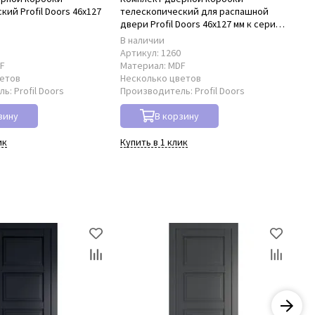
ий Profil Doors 46x127
телескопический для распашной
нал
D
двери Profil Doors 46x127 мм к серии
PD
PD
В наличии
В 
8
Артикул:
1260
Ар
F
Материал:
MDF
Ма
ветов
Несколько цветов
Не
ль:
Profil Doors
Производитель:
Profil Doors
Пр
зину
В корзину
ик
Купить в 1 клик
Куп