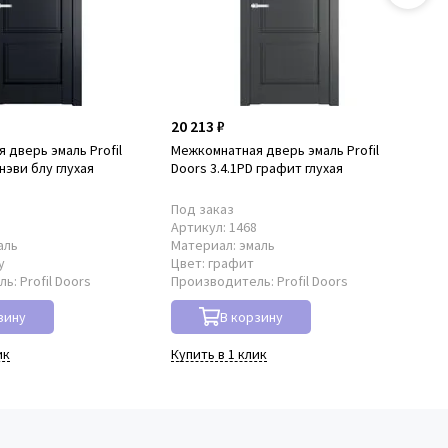
20 213 ₽
20
 дверь эмаль Profil
Межкомнатная дверь эмаль Profil
Ме
 нэви блу глухая
Doors 3.4.1PD графит глухая
Doo
Под заказ
По
9
Артикул:
1468
Ар
аль
Материал:
эмаль
Ма
у
Цвет:
графит
Цв
ль:
Profil Doors
Производитель:
Profil Doors
Пр
зину
В корзину
ик
Купить в 1 клик
Куп