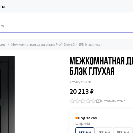
кты
аль
Межкомнатная дверь эмаль Profil Doors 3.4.1PD блэк глухая
Межкомнатная две
блэк глухая
Артикул:
1470
20 213 ₽
Оставить отзыв
Под заказ
Ширина
600 мм
700 мм
800 мм