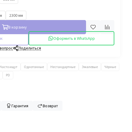
мм
2300 мм
В корзину
ик
Оформить в WhatsApp
 вопрос
Поделиться
Часто ищут
Однотонные
Нестандартные
Эмалевые
Чёрные
PD
Гарантия
Возврат