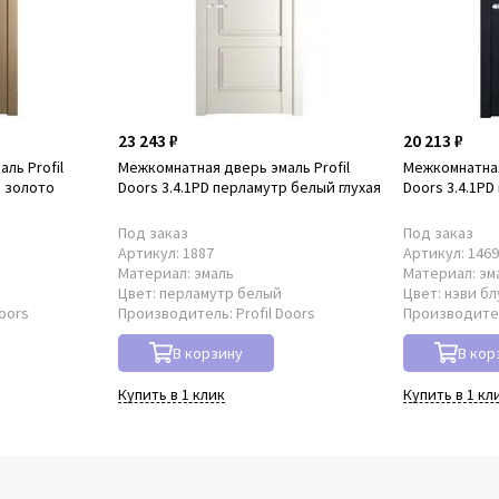
23 243 ₽
20 213 ₽
ль Profil
Межкомнатная дверь эмаль Profil
Межкомнатная
р золото
Doors 3.4.1PD перламутр белый глухая
Doors 3.4.1PD
Под заказ
Под заказ
Артикул:
1887
Артикул:
146
Материал:
эмаль
Материал:
эм
о
Цвет:
перламутр белый
Цвет:
нэви бл
Doors
Производитель:
Profil Doors
Производите
В корзину
В кор
Купить в 1 клик
Купить в 1 кл