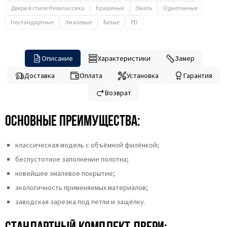
Двери в стиле Неоклассика
Крашеные
Эмаль
Однотонные
Нестандартные
Эмалевые
Белые
PD
Описание
Характеристики
Замер
Доставка
Оплата
Установка
Гарантия
Возврат
Основные преимущества:
классическая модель с объёмной филёнкой;
беспустотное заполнение полотна;
новейшее эмалевое покрытие;
экологичность применяемых материалов;
заводская зарезка под петли и защёлку.
Стандартный комплект двери: