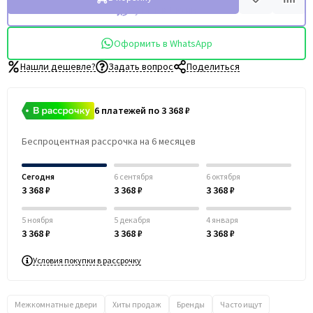
Купить в 1 клик
Оформить в WhatsApp
Нашли дешевле?
Задать вопрос
Поделиться
6 платежей по 3 368 ₽
Беспроцентная рассрочка на 6 месяцев
Сегодня
6 сентября
6 октября
3 368 ₽
3 368 ₽
3 368 ₽
5 ноября
5 декабря
4 января
3 368 ₽
3 368 ₽
3 368 ₽
Условия покупки в рассрочку
Межкомнатные двери
Хиты продаж
Бренды
Часто ищут