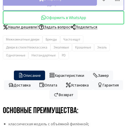
Купить в 1 клик
Оформить в WhatsApp
Нашли дешевле?
Задать вопрос
Поделиться
Межкомнатные двери
Бренды
Часто ищут
Двери в стиле Неоклассика
Эмалевые
Крашеные
Эмаль
Однотонные
Нестандартные
PD
Описание
Характеристики
Замер
Доставка
Оплата
Установка
Гарантия
Возврат
Основные преимущества:
классическая модель с объёмной филёнкой;