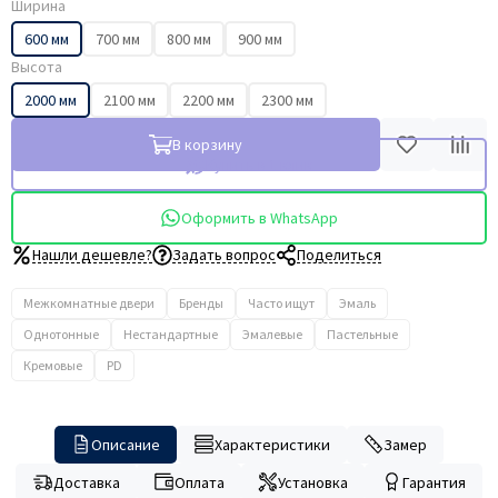
Ширина
600 мм
700 мм
800 мм
900 мм
Высота
2000 мм
2100 мм
2200 мм
2300 мм
В корзину
Купить в 1 клик
Оформить в WhatsApp
Нашли дешевле?
Задать вопрос
Поделиться
Межкомнатные двери
Бренды
Часто ищут
Эмаль
Однотонные
Нестандартные
Эмалевые
Пастельные
Кремовые
PD
Описание
Характеристики
Замер
Доставка
Оплата
Установка
Гарантия