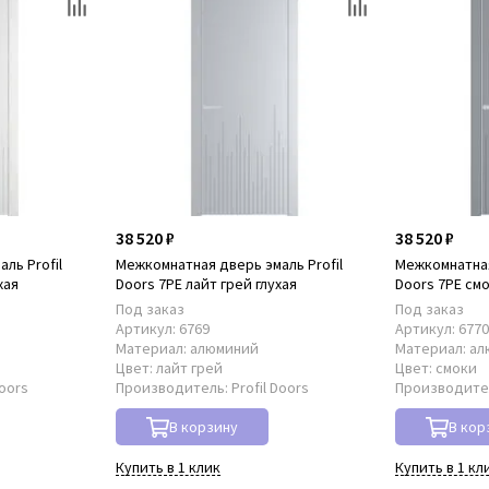
38 520 ₽
38 520 ₽
ль Profil
Межкомнатная дверь эмаль Profil
Межкомнатная
хая
Doors 7PE лайт грей глухая
Doors 7PE смо
Под заказ
Под заказ
Артикул:
6769
Артикул:
677
Материал:
алюминий
Материал:
ал
Цвет:
лайт грей
Цвет:
смоки
Doors
Производитель:
Profil Doors
Производите
В корзину
В кор
Купить в 1 клик
Купить в 1 кл