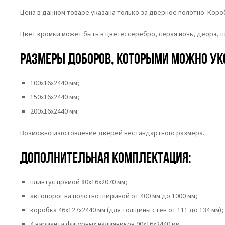
Цена в данном товаре указана только за дверное полотно. Кор
Цвет кромки может быть в цвете: серебро, серая ночь, деорэ, ша
Размеры доборов, которыми можно ук
100х16х2440 мм;
150х16х2440 мм;
200х16х2440 мм.
Возможно изготовление дверей нестандартного размера.
Дополнительная комплектация:
плинтус прямой 80х16х2070 мм;
автопорог на полотно шириной от 400 мм до 1000 мм;
коробка 46x127x2440 мм (для толщины стен от 111 до 134 мм);
4 варианта фигурных наличников 90х16х2440 мм.