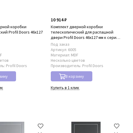
10 914 ₽
22
ерной коробки
Комплект дверной коробки
Ко
ий Profil Doors 46x127
телескопический для распашной
нал
E
двери Profil Doors 46x127 мм к серии
PE
PE
Под заказ
По
4
Артикул:
6005
Ар
F
Материал:
MDF
Ма
ветов
Несколько цветов
Не
ль:
Profil Doors
Производитель:
Profil Doors
Пр
зину
В корзину
ик
Купить в 1 клик
Куп