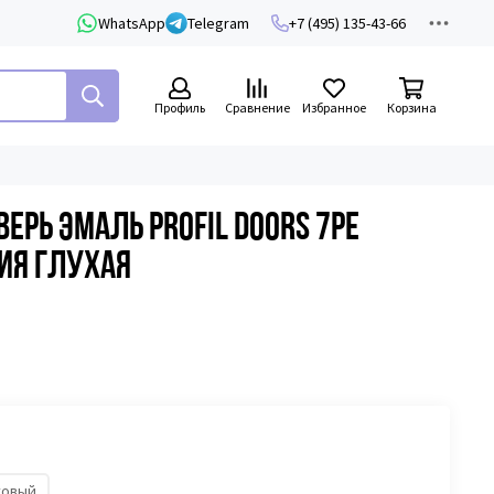
WhatsApp
Telegram
+7 (495) 135-43-66
Профиль
Сравнение
Избранное
Корзина
рь эмаль Profil Doors 7PE
ия глухая
товый