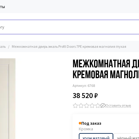
кты
аль
Межкомнатная дверь эмаль Profil Doors 7PE кремовая магнолия глухая
Межкомнатная две
кремовая магнол
Артикул:
6768
38 520 ₽
Оставить отзыв
Под заказ
Кромка
хром матовый
чёрный ма