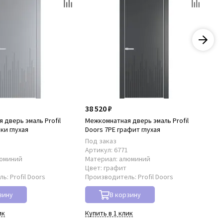
38 520 ₽
38
 дверь эмаль Profil
Межкомнатная дверь эмаль Profil
Ме
ки глухая
Doors 7PE графит глухая
Doo
Под заказ
По
0
Артикул:
6771
Ар
юминий
Материал:
алюминий
Ма
Цвет:
графит
Цв
ль:
Profil Doors
Производитель:
Profil Doors
Пр
зину
В корзину
ик
Купить в 1 клик
Куп