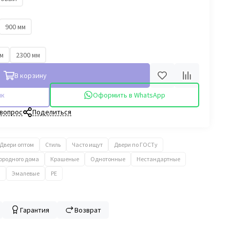
900 мм
мм
2300 мм
В корзину
ик
Оформить в WhatsApp
 вопрос
Поделиться
Двери оптом
Стиль
Часто ищут
Двери по ГОСТу
городного дома
Крашеные
Однотонные
Нестандартные
а
Эмалевые
PE
Гарантия
Возврат