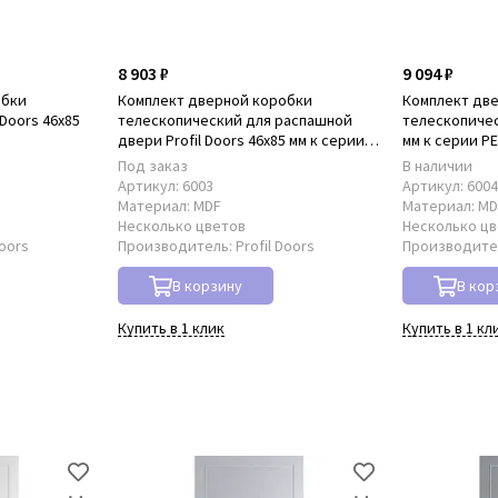
8 903 ₽
9 094 ₽
обки
Комплект дверной коробки
Комплект дв
Doors 46x85
телескопический для распашной
телескопическ
двери Profil Doors 46x85 мм к серии
мм к серии P
PE
Под заказ
В наличии
Артикул:
6003
Артикул:
600
Материал:
MDF
Материал:
MD
Несколько цветов
Несколько ц
Doors
Производитель:
Profil Doors
Производите
В корзину
В кор
Купить в 1 клик
Купить в 1 кл