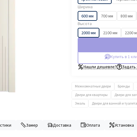
Ширина
600 мм
700 мм
800 мм
Высота
2000 мм
2100 мм
2200 
Купить в 1 кл
Нашли дешевле?
Задать
Межкомнатные двери
Бренды
Двери для квартиры
Двери для за
Эмаль
Двери для ванной и туалет
стики
Замер
Доставка
Оплата
Установка