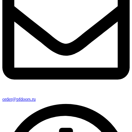
order@pfdoors.ru