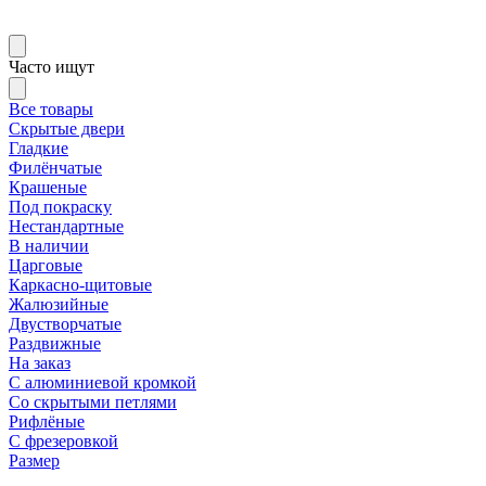
Часто ищут
Все товары
Скрытые двери
Гладкие
Филёнчатые
Крашеные
Под покраску
Нестандартные
В наличии
Царговые
Каркасно-щитовые
Жалюзийные
Двустворчатые
Раздвижные
На заказ
С алюминиевой кромкой
Со скрытыми петлями
Рифлёные
С фрезеровкой
Размер