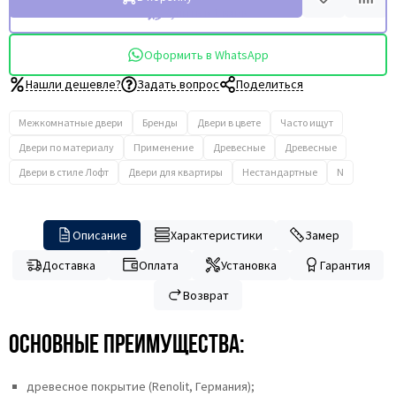
Купить в 1 клик
Оформить в WhatsApp
Нашли дешевле?
Задать вопрос
Поделиться
Межкомнатные двери
Бренды
Двери в цвете
Часто ищут
Двери по материалу
Применение
Древесные
Древесные
Двери в стиле Лофт
Двери для квартиры
Нестандартные
N
Описание
Характеристики
Замер
Доставка
Оплата
Установка
Гарантия
Возврат
Основные преимущества:
древесное покрытие (Renolit, Германия);