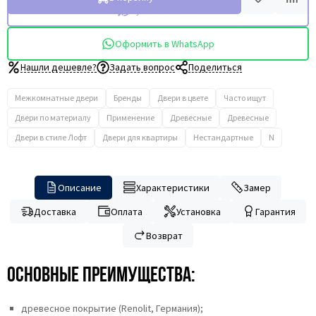
Купить в 1 клик
Оформить в WhatsApp
Нашли дешевле?
Задать вопрос
Поделиться
Межкомнатные двери
Бренды
Двери в цвете
Часто ищут
Двери по материалу
Применение
Древесные
Древесные
Двери в стиле Лофт
Двери для квартиры
Нестандартные
N
Описание
Характеристики
Замер
Доставка
Оплата
Установка
Гарантия
Возврат
Основные преимущества:
древесное покрытие (Renolit, Германия);